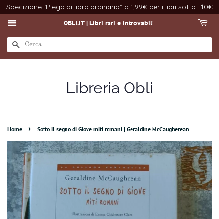
Spedizione "Piego di libro ordinario" a 1,99€ per i libri sotto i 10€
OBLI.IT | Libri rari e introvabili
CERCA
Libreria Obli
›
Home
Sotto il segno di Giove miti romani | Geraldine McCaugherean