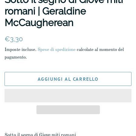
romani | Geraldine
McCaugherean
Prezzo
Prezzo
€3,30
di
scontato
Imposte incluse.
Spese di spedizione
calcolate al momento del
listino
pagamento.
AGGIUNGI AL CARRELLO
Sotto il segno di Giove miti romani