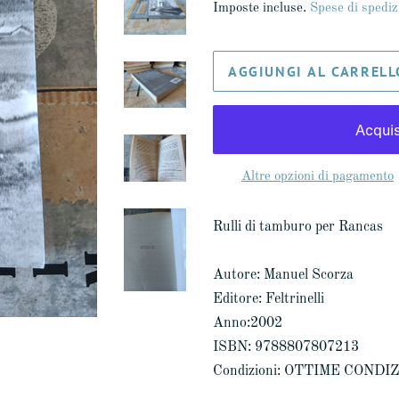
Imposte incluse.
Spese di spediz
listino
AGGIUNGI AL CARRELL
Altre opzioni di pagamento
Rulli di tamburo per Rancas
Autore: Manuel Scorza
Editore: Feltrinelli
Anno:2002
ISBN: 9788807807213
Condizioni: OTTIME CONDI