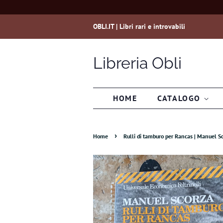
OBLI.IT | Libri rari e introvabili
Libreria Obli
HOME
CATALOGO
›
Home
Rulli di tamburo per Rancas | Manuel Sco