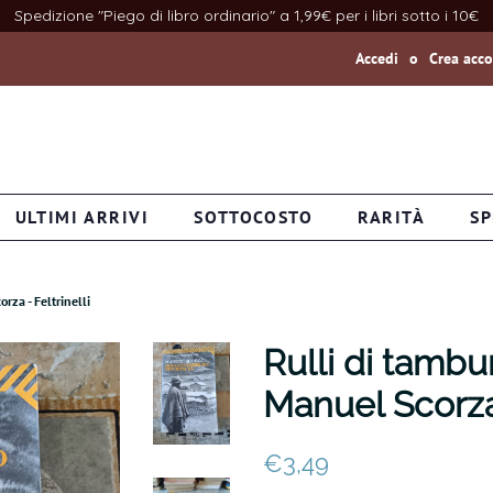
Spedizione "Piego di libro ordinario" a 1,99€ per i libri sotto i 10€
Accedi
o
Crea acc
ULTIMI ARRIVI
SOTTOCOSTO
RARITÀ
SP
rza - Feltrinelli
Rulli di tambu
Manuel Scorza 
Prezzo
Prezzo
€3,49
di
scontato