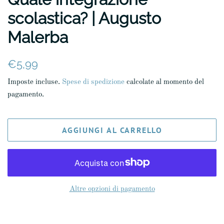
scolastica? | Augusto
Malerba
Prezzo
Prezzo
€5,99
di
scontato
Imposte incluse.
Spese di spedizione
calcolate al momento del
listino
pagamento.
AGGIUNGI AL CARRELLO
Altre opzioni di pagamento