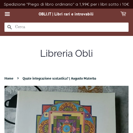
Spedizione "Piego di libro ordinario" a 1,99€ per i libri sotto i 10€
OBLI.IT | Libri rari e introvabili
CERCA
Libreria Obli
›
Home
Quale integrazione scolastica? | Augusto Malerba