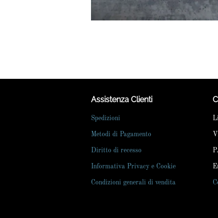
Assistenza Clienti
C
Spedizioni
L
Metodi di Pagamento
V
Diritto di recesso
P
Informativa Privacy e Cookie
E
Condizioni generali di vendita
C