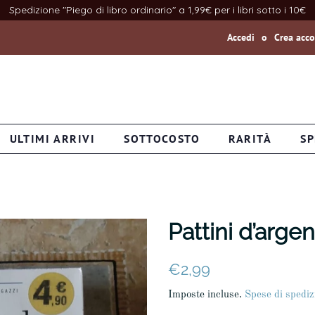
Spedizione "Piego di libro ordinario" a 1,99€ per i libri sotto i 10€
Accedi
o
Crea acc
ULTIMI ARRIVI
SOTTOCOSTO
RARITÀ
SP
Pattini d’arge
Prezzo
Prezzo
€2,99
di
scontato
Imposte incluse.
Spese di spediz
listino