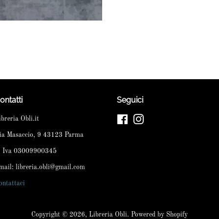
ontatti
Seguici
ibreria Obli.it
Facebook
Instagram
ia Masaccio, 9 43123 Parma
. Iva 03009900345
mail: libreria.obli@gmail.com
ontattaci
Copyright © 2026,
Libreria Obli
. Powered by Shopify