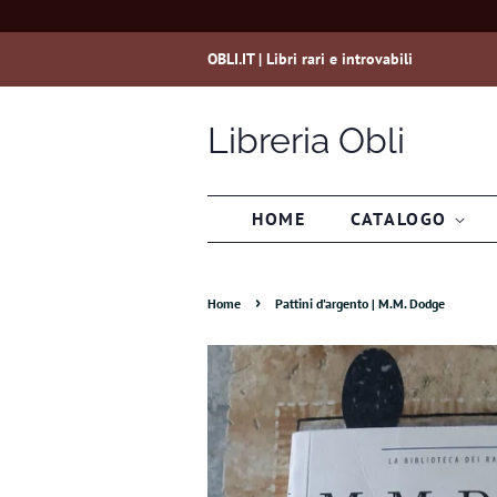
OBLI.IT | Libri rari e introvabili
Libreria Obli
HOME
CATALOGO
›
Home
Pattini d’argento | M.M. Dodge