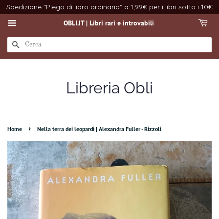
Spedizione "Piego di libro ordinario" a 1,99€ per i libri sotto i 10€
OBLI.IT | Libri rari e introvabili
CERCA
Libreria Obli
›
Home
Nella terra dei leopardi | Alexandra Fuller - Rizzoli