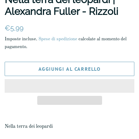
Alexandra Fuller - Rizzoli
Prezzo
Prezzo
€5,99
di
scontato
Imposte incluse.
Spese di spedizione
calcolate al momento del
listino
pagamento.
AGGIUNGI AL CARRELLO
Nella terra dei leopardi