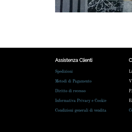
Assistenza Clienti
C
Spedizioni
L
Metodi di Pagamento
V
Diritto di recesso
P
Informativa Privacy e Cookie
E
Condizioni generali di vendita
C