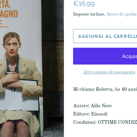
Prezzo
Prezzo
€16,99
di
scontato
Imposte incluse.
Spese di spediz
listino
AGGIUNGI AL CARRELL
Altre opzioni di pagamento
Mi chiamo Roberta, ho 40 anni
Autore: Aldo Nove
Editore: Einaudi
Condizioni: OTTIME CONDI