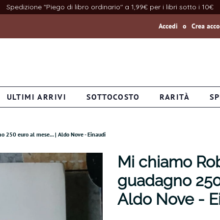
Spedizione "Piego di libro ordinario" a 1,99€ per i libri sotto i 10€
Accedi
o
Crea acc
ULTIMI ARRIVI
SOTTOCOSTO
RARITÀ
SP
 250 euro al mese... | Aldo Nove - Einaudi
Mi chiamo Rob
guadagno 250 e
Aldo Nove - E