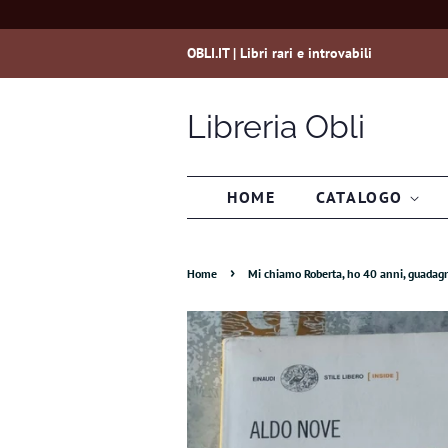
OBLI.IT | Libri rari e introvabili
Libreria Obli
HOME
CATALOGO
›
Home
Mi chiamo Roberta, ho 40 anni, guadagno