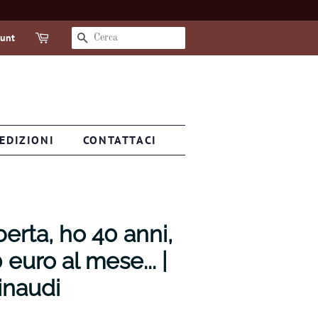
ount
CERCA
EDIZIONI
CONTATTACI
erta, ho 40 anni,
uro al mese... |
inaudi