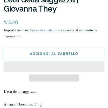
Giovanna They
Prezzo
Prezzo
€3,49
di
scontato
Imposte incluse.
Spese di spedizione
calcolate al momento del
listino
pagamento.
AGGIUNGI AL CARRELLO
L’età della saggezza
Autore: Giovanna They