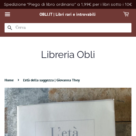
Spedizione "Piego di libro ordinario" a 1,99€ per i libri sotto i 10€
OBLI.IT | Libri rari e introvabili
CERCA
Libreria Obli
›
Home
L’età della saggezza | Giovanna They