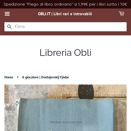
Spedizione "Piego di libro ordinario" a 1,99€ per i libri sotto i 10€
OBLI.IT | Libri rari e introvabili
CERCA
Libreria Obli
›
Home
Il giocatore | Dostojevskij Fjòdor