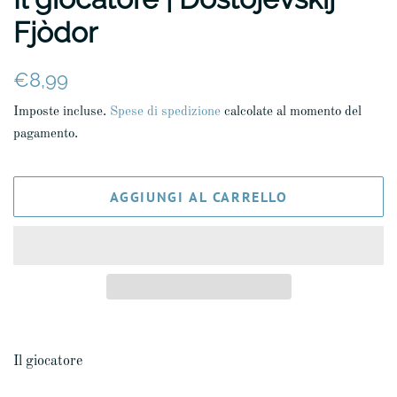
Fjòdor
Prezzo
Prezzo
€8,99
di
scontato
Imposte incluse.
Spese di spedizione
calcolate al momento del
listino
pagamento.
AGGIUNGI AL CARRELLO
Il giocatore