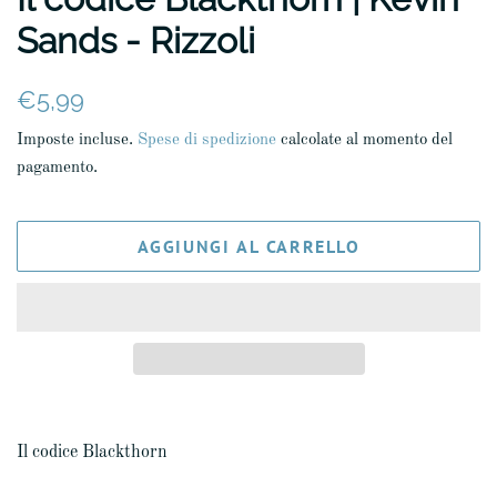
Sands - Rizzoli
Prezzo
Prezzo
€5,99
di
scontato
Imposte incluse.
Spese di spedizione
calcolate al momento del
listino
pagamento.
AGGIUNGI AL CARRELLO
Il codice Blackthorn