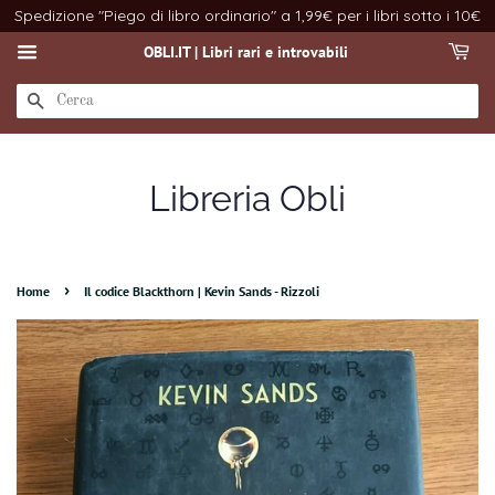
Spedizione "Piego di libro ordinario" a 1,99€ per i libri sotto i 10€
OBLI.IT | Libri rari e introvabili
CERCA
Libreria Obli
›
Home
Il codice Blackthorn | Kevin Sands - Rizzoli