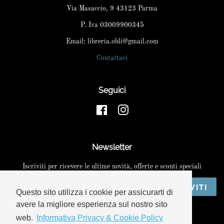
Via Masaccio, 9 43123 Parma
P. Iva 03009900345
Email: libreria.obli@gmail.com
Contattaci
Seguici
Facebook
Instagram
Newsletter
Iscriviti per ricevere le ultime novità, offerte e sconti speciali
ISCRIVITI
Questo sito utilizza i cookie per assicurarti di
avere la migliore esperienza sul nostro sito
web.
Informativa Privacy & Cookie Policy
Copyright © 2026,
Libreria Obli
. Powered by Shopify