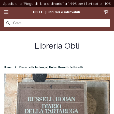
Spedizione "Piego di libro ordinario" a 1,99€ per i libri sotto i 10€
OBLI.IT | Libri rari e introvabili
CERCA
Libreria Obli
›
Home
Diario della tartaruga | Hoban Russell - Feltrinelli