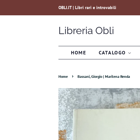
OBLI.IT | Libri rari e introvabili
Libreria Obli
HOME
CATALOGO
›
Home
Bassani, Giorgio | Marilena Renda