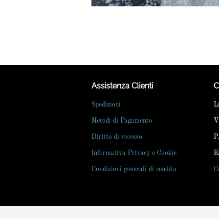
Assistenza Clienti
C
Spedizioni
L
Metodi di Pagamento
V
Diritto di recesso
P
Informativa Privacy e Cookie
E
Condizioni generali di vendita
C