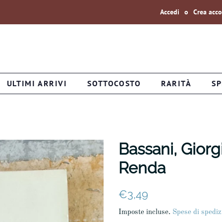
Accedi
o
Crea acc
ULTIMI ARRIVI
SOTTOCOSTO
RARITÀ
SP
Bassani, Giorg
Renda
Prezzo
Prezzo
€3,49
di
scontato
Imposte incluse.
Spese di spediz
listino