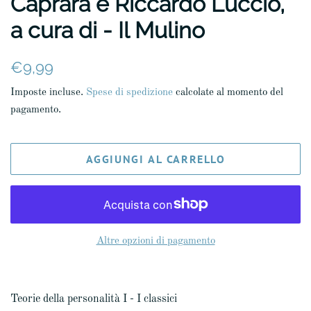
Caprara e Riccardo Luccio,
a cura di - Il Mulino
Prezzo
Prezzo
€9,99
di
scontato
Imposte incluse.
Spese di spedizione
calcolate al momento del
listino
pagamento.
AGGIUNGI AL CARRELLO
Altre opzioni di pagamento
Teorie della personalità I - I classici