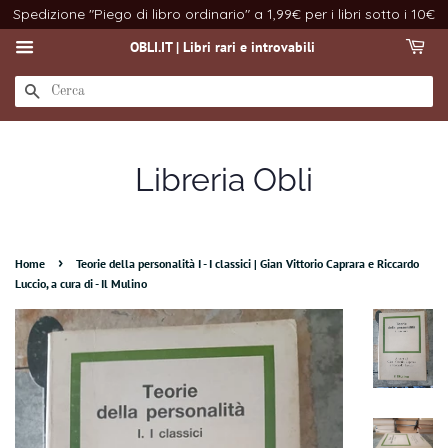
Spedizione "Piego di libro ordinario" a 1,99€ per i libri sotto i 10€
OBLI.IT | Libri rari e introvabili
CERCA
Libreria Obli
›
Home
Teorie della personalità I - I classici | Gian Vittorio Caprara e Riccardo
Luccio, a cura di - Il Mulino