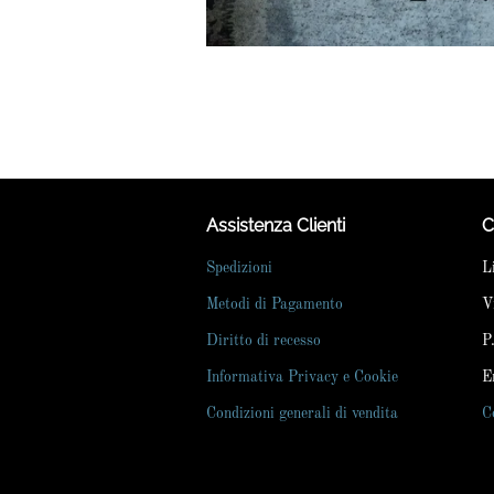
Assistenza Clienti
C
Spedizioni
L
Metodi di Pagamento
V
Diritto di recesso
P
Informativa Privacy e Cookie
E
Condizioni generali di vendita
C