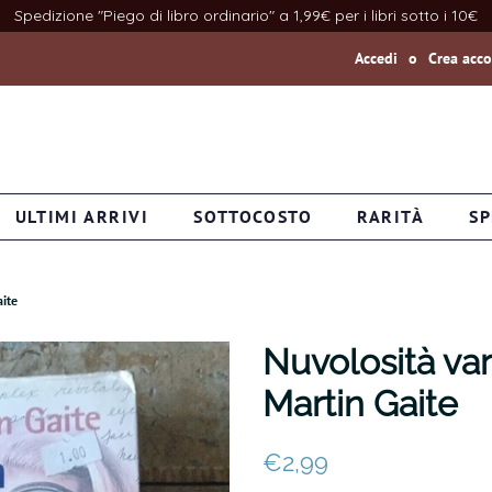
Spedizione "Piego di libro ordinario" a 1,99€ per i libri sotto i 10€
Accedi
o
Crea acc
ULTIMI ARRIVI
SOTTOCOSTO
RARITÀ
SP
aite
Nuvolosità var
Martin Gaite
Prezzo
Prezzo
€2,99
di
scontato