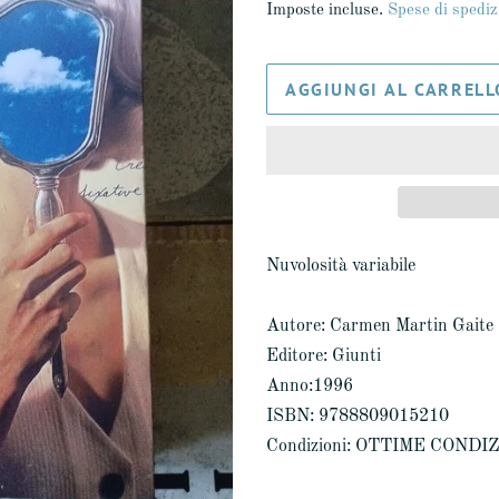
Imposte incluse.
Spese di spediz
listino
AGGIUNGI AL CARRELL
Nuvolosità variabile
Autore: Carmen Martin Gaite
Editore: Giunti
Anno:1996
ISBN: 9788809015210
Condizioni: OTTIME CONDI