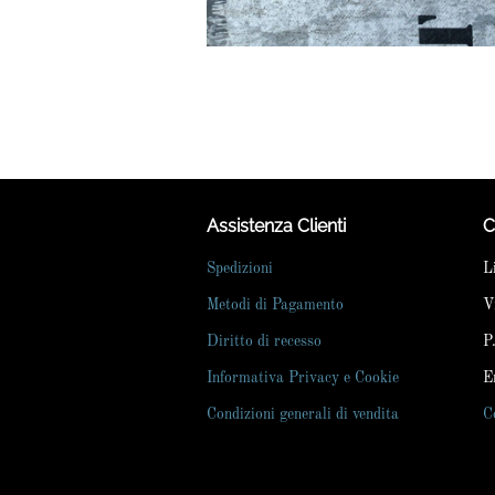
Assistenza Clienti
C
Spedizioni
L
Metodi di Pagamento
V
Diritto di recesso
P
Informativa Privacy e Cookie
E
Condizioni generali di vendita
C