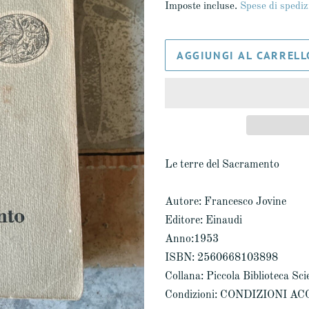
Imposte incluse.
Spese di spediz
listino
AGGIUNGI AL CARRELL
Le terre del Sacramento
Autore: Francesco Jovine
Editore: Einaudi
Anno:1953
ISBN: 2560668103898
Collana: Piccola Biblioteca Scie
Condizioni: CONDIZIONI A