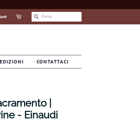
ount
CERCA
EDIZIONI
CONTATTACI
acramento |
ine - Einaudi