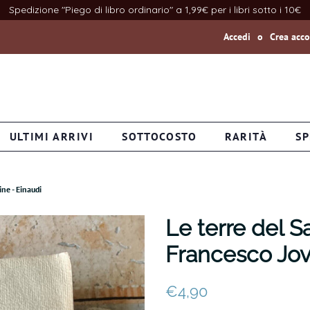
Spedizione "Piego di libro ordinario" a 1,99€ per i libri sotto i 10€
Accedi
o
Crea acc
ULTIMI ARRIVI
SOTTOCOSTO
RARITÀ
SP
ne - Einaudi
Le terre del S
Francesco Jov
Prezzo
Prezzo
€4,90
di
scontato