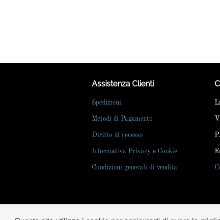
Assistenza Clienti
C
Spedizioni
L
Metodi di Pagamento
V
Diritto di recesso
P
Informativa Privacy e Cookie
E
Condizioni generali di vendita
C