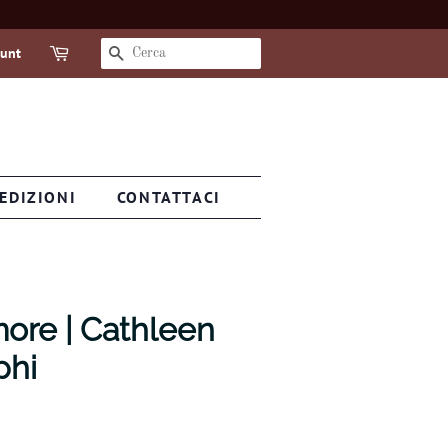
ount
CERCA
EDIZIONI
CONTATTACI
more | Cathleen
phi