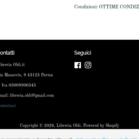
Condizioni: OTTIME CONDI
ontatti
Seguici
ibreria Obli.it
Facebook
Instagram
ia Masaccio, 9 43123 Parma
. Iva 03009900345
mail: libreria.obli@gmail.com
ontattaci
Copyright © 2026,
Libreria Obli
. Powered by Shopify
Modalità