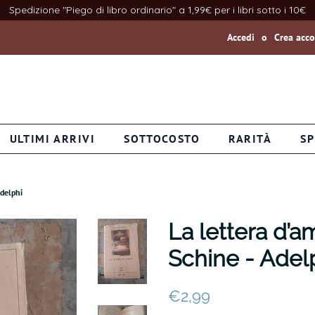
Spedizione "Piego di libro ordinario" a 1,99€ per i libri sotto i 10€
Accedi
o
Crea acc
ULTIMI ARRIVI
SOTTOCOSTO
RARITÀ
SP
Adelphi
La lettera d’a
Schine - Adel
Prezzo
Prezzo
€2,99
di
scontato