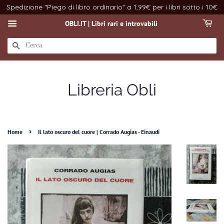
Spedizione "Piego di libro ordinario" a 1,99€ per i libri sotto i 10€
OBLI.IT | Libri rari e introvabili
CERCA
Libreria Obli
›
Home
Il lato oscuro del cuore | Corrado Augias - Einaudi