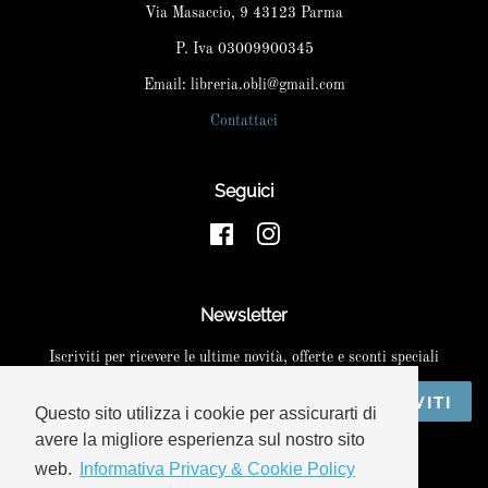
Via Masaccio, 9 43123 Parma
P. Iva 03009900345
Email: libreria.obli@gmail.com
Contattaci
Seguici
Facebook
Instagram
Newsletter
Iscriviti per ricevere le ultime novità, offerte e sconti speciali
ISCRIVITI
Questo sito utilizza i cookie per assicurarti di
avere la migliore esperienza sul nostro sito
web.
Informativa Privacy & Cookie Policy
Copyright © 2026,
Libreria Obli
. Powered by Shopify