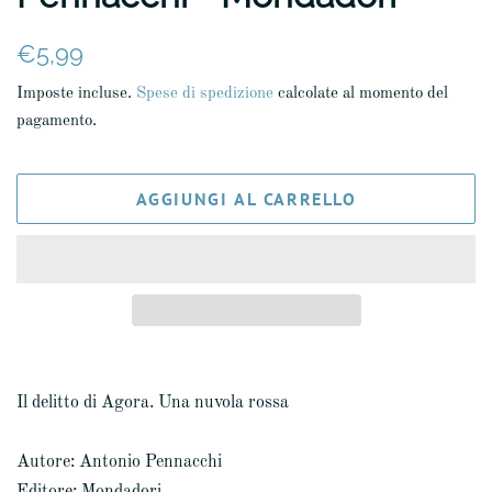
Prezzo
Prezzo
€5,99
di
scontato
Imposte incluse.
Spese di spedizione
calcolate al momento del
listino
pagamento.
AGGIUNGI AL CARRELLO
Il delitto di Agora. Una nuvola rossa
Autore: Antonio Pennacchi
Editore: Mondadori