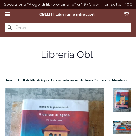
Spedizione "Piego di libro ordinario" a 1,99€ per i libri sotto i 10€
OBLI.IT | Libri rari e introvabili
CERCA
Libreria Obli
›
Home
Il delitto di Agora. Una nuvola rossa | Antonio Pennacchi - Mondadori